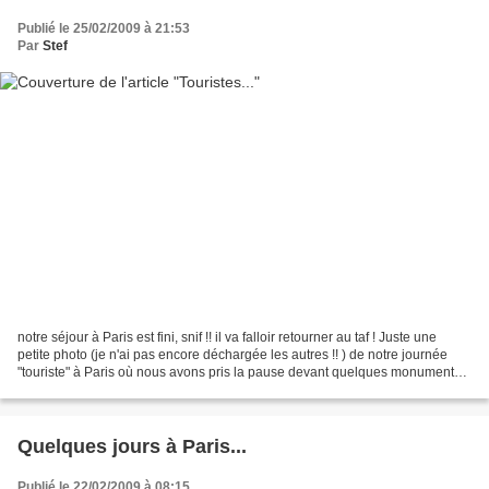
Publié le 25/02/2009 à 21:53
Par
Stef
notre séjour à Paris est fini, snif !! il va falloir retourner au taf ! Juste une
petite photo (je n'ai pas encore déchargée les autres !! ) de notre journée
"touriste" à Paris où nous avons pris la pause devant quelques monuments,
dont Notre-Dame qui...
Quelques jours à Paris...
Publié le 22/02/2009 à 08:15