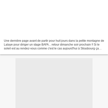
Une dernière page avant de partir pour huit jours dans la petite montagne de
Lalaye pour diriger un stage BAFA... retour dimanche soir prochain !! Si le
soleil est au rendez-vous comme c'est le cas aujourd'hui à Strasbourg ça
fera du bien de respirer...