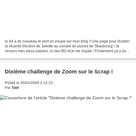
le A4 a de nouveau le vent en poupe sur mon blog !! Une page pour illustrer
la récente élection de Juliette au conseil de jeunes de Strasbourg ! Je
ressors mes vieux papiers, ici des BG et je me régale ! Finalement ça a du
bon d'être fauchée, on écoule...
Dixième challenge de Zoom sur le Scrap !
Publié le 05/02/2009 à 12:33
Par
Stef