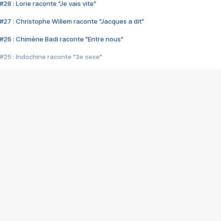
28 : Lorie raconte "Je vais vite"
#27 : Christophe Willem raconte "Jacques a dit"
#26 : Chimène Badi raconte "Entre nous"
#25 : Indochine raconte "3e sexe"
#24 : Zaho raconte "C'est chelou"
#23 : Patrick Bruel raconte "Au café des délices"
#22 : Kyo raconte "Le chemin"
#21 : Nolwenn Leroy raconte "Cassé"
#20 : Patrick Hernandez raconte "Born to be alive"
#19 : Lorie raconte "Près de moi"
#18 : Michael Jones raconte "A nos actes manqués" (avec Jean-Jacque
#17 : Khaled raconte "Aïcha"
#16 : Corneille raconte "Parce qu'on vient de loin"