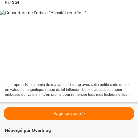
Par
Stef
... je reprends le chemin de ma table de scrap avec cette petite carte qui met
en valeur le magnifique ruban du kit follement bulle d'août et ce papier
embossé qui va bien !! J'en profite pour remercier tous mes lecteurs et les
fidèles qui laissent patiemment...
Page suivante >
Hébergé par Overblog