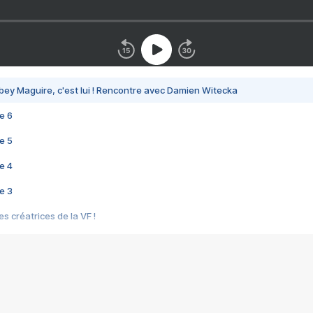
bey Maguire, c'est lui ! Rencontre avec Damien Witecka
e 6
e 5
e 4
e 3
s créatrices de la VF !
e 2
e 1
e Mektoub My Love arrive enfin ! Rencontre avec Shaïn Boumedine et Sal