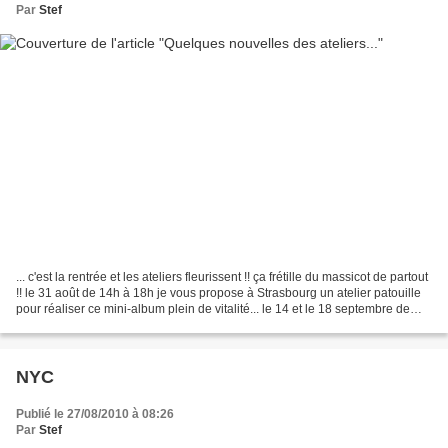
Par
Stef
... c'est la rentrée et les ateliers fleurissent !! ça frétille du massicot de partout
!! le 31 août de 14h à 18h je vous propose à Strasbourg un atelier patouille
pour réaliser ce mini-album plein de vitalité... le 14 et le 18 septembre de
14h à 18h,...
NYC
Publié le 27/08/2010 à 08:26
Par
Stef