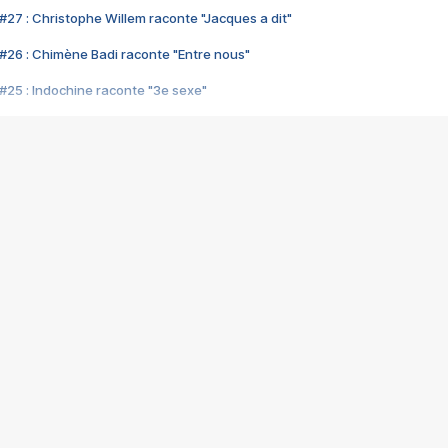
#27 : Christophe Willem raconte "Jacques a dit"
#26 : Chimène Badi raconte "Entre nous"
#25 : Indochine raconte "3e sexe"
#24 : Zaho raconte "C'est chelou"
#23 : Patrick Bruel raconte "Au café des délices"
#22 : Kyo raconte "Le chemin"
#21 : Nolwenn Leroy raconte "Cassé"
#20 : Patrick Hernandez raconte "Born to be alive"
#19 : Lorie raconte "Près de moi"
#18 : Michael Jones raconte "A nos actes manqués" (avec Jean-Jacque
#17 : Khaled raconte "Aïcha"
#16 : Corneille raconte "Parce qu'on vient de loin"