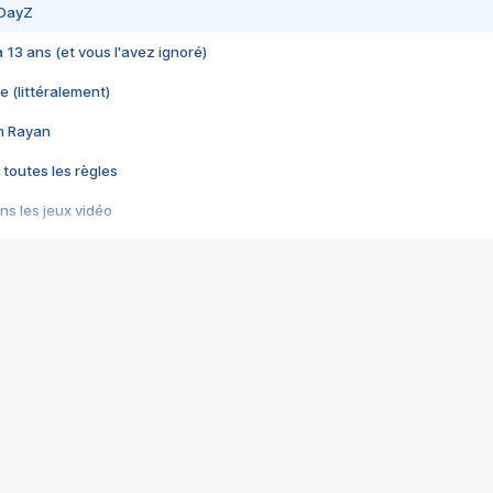
 DayZ
 a 13 ans (et vous l'avez ignoré)
e (littéralement)
im Rayan
 toutes les règles
s les jeux vidéo
us choquant de Rockstar ? - Le scandale BULLY
e plus moche de Steam
du RÊVE tourne au CAUCHEMAR
pendant 8 heures
it… à tort
umiliés par un jeu vidéo
ire - Final Fantasy 8