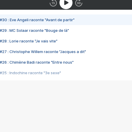
#30 : Eve Angeli raconte "Avant de partir"
#29 : MC Solaar raconte "Bouge de là"
28 : Lorie raconte "Je vais vite"
#27 : Christophe Willem raconte "Jacques a dit"
#26 : Chimène Badi raconte "Entre nous"
#25 : Indochine raconte "3e sexe"
#24 : Zaho raconte "C'est chelou"
#23 : Patrick Bruel raconte "Au café des délices"
#22 : Kyo raconte "Le chemin"
#21 : Nolwenn Leroy raconte "Cassé"
#20 : Patrick Hernandez raconte "Born to be alive"