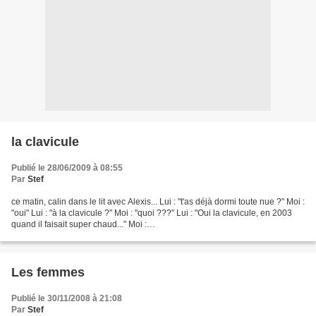
la clavicule
Publié le 28/06/2009 à 08:55
Par
Stef
ce matin, calin dans le lit avec Alexis... Lui : "t'as déjà dormi toute nue ?" Moi :
"oui" Lui : "à la clavicule ?" Moi : "quoi ???" Lui : "Oui la clavicule, en 2003
quand il faisait super chaud..." Moi :
"aaaaaaaaaaaaaaaaaaaaaaaaaahhhhhhhhhhhhhh !! la...
Les femmes
Publié le 30/11/2008 à 21:08
Par
Stef