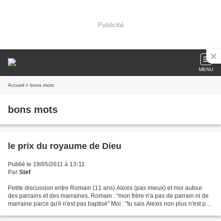
Publicité
MENU
Accueil
» bons mots
bons mots
le prix du royaume de Dieu
Publié le 19/05/2011 à 13:11
Par
Stef
Petite discussion entre Romain (11 ans) Alexis (pas mieux) et moi autour
des parrains et des marraines. Romain : "mon frère n'a pas de parrain ni de
marraine parce qu'il n'est pas baptisé" Moi : "tu sais Alexis non plus n'est pas
baptisé mais on lui a...