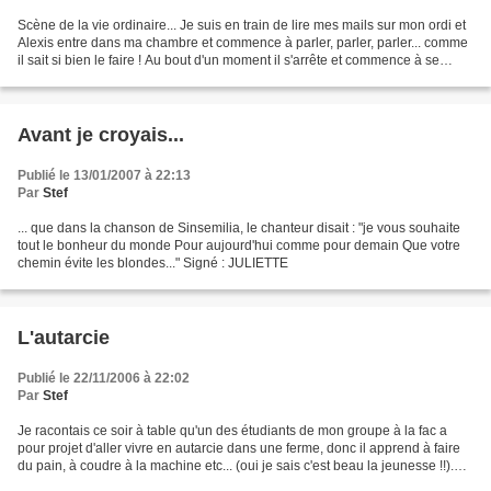
Scène de la vie ordinaire... Je suis en train de lire mes mails sur mon ordi et
Alexis entre dans ma chambre et commence à parler, parler, parler... comme
il sait si bien le faire ! Au bout d'un moment il s'arrête et commence à se
plaindre que "comme...
Avant je croyais...
Publié le 13/01/2007 à 22:13
Par
Stef
... que dans la chanson de Sinsemilia, le chanteur disait : "je vous souhaite
tout le bonheur du monde Pour aujourd'hui comme pour demain Que votre
chemin évite les blondes..." Signé : JULIETTE
L'autarcie
Publié le 22/11/2006 à 22:02
Par
Stef
Je racontais ce soir à table qu'un des étudiants de mon groupe à la fac a
pour projet d'aller vivre en autarcie dans une ferme, donc il apprend à faire
du pain, à coudre à la machine etc... (oui je sais c'est beau la jeunesse !!).
Les enfants m'écoutaient,...