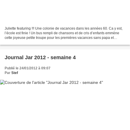
Juliette featuring !!! Une colonie de vacances dans les années 60. Ca y est,
l’école est finie ! Un bus rempli de chansons et de cris d’enfants emmène
cette joyeuse petite troupe pour les premières vacances sans papa et
maman… A eux la plage, les randonnées,...
Journal Jar 2012 - semaine 4
Publié le 24/01/2012 à 09:07
Par
Stef