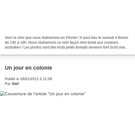
Voici le mini que nous réaliserons en Février ! Il aura lieu le samedi 4 février
de 14h à 18h. Nous réaliserons ce mini façon mini-book aux couleurs
acidulées ! Les photos sont des touts petits formats (environ 6x4,5cm) mais
l'album peut contenir des...
Un jour en colonie
Publié le 28/01/2012 à 11:08
Par
Stef