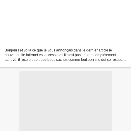
Bonjour ! et voilà ce que je vous annonçais dans le dernier article le
nouveau site internet est accessible ! Il n'est pas encore complètement
achevé, il recèle quelques bugs cachés comme tout bon site qui se respecte
mais il est beau comme un camion...