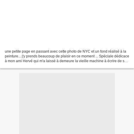
une petite page en passant avec cette photo de NYC et un fond réalisé à la
peinture... j'y prends beaucoup de plaisir en ce moment ... Spéciale dédicace
à mon ami Hervé qui m'a laissé à demeure la vieille machine à écrire de son
grand-père que j'ai utilisée...