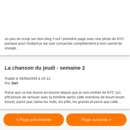
un peu de scrap sur mon blog !! ouf ! première page avec une photo de NYC
puisque pour l'instant je me suis consacrée complètement à mon carnet de
voyage...
La chanson du jeudi - semaine 2
Publié le 06/08/2009 à 20:12
Par
Stef
Parce que ce live tourne en boucle depuis que je suis rentrée de NYC (un
p'tit besoin de renouer avec la bohême après cette overdose de boum boum
boum), parce que j'aime les mots, les p'tits, les grands et parce que cette
chanson je ne l'écoute jamais...
< Page précédente
Page suivante >