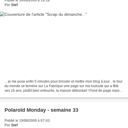
Publié le 30/08/2009 à 19:18
Par
Stef
... je me pose enfin 5 minutes pour bricoler et mettre mon blog à jour... le tour
du monde se termine sur La Fabrique une page sur ma louloute qui a fêté
ses 16 ans, plutôt bien entourée, la maison débordait ! Fond de page maison
façon Sylvaine !!
Polaroïd Monday - semaine 33
Publié le 19/08/2009 à 07:43
Par
Stef