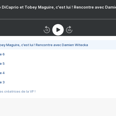
 DiCaprio et Tobey Maguire, c'est lui ! Rencontre avec Dam
bey Maguire, c'est lui ! Rencontre avec Damien Witecka
e 6
e 5
e 4
e 3
s créatrices de la VF !
e 2
e 1