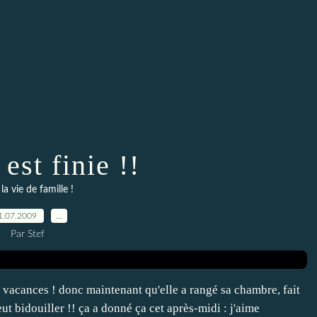
 est finie !!
 la vie de famille !
1.07.2009
…
Par Stef
es vacances ! donc maintenant qu'elle a rangé sa chambre, fait
eut bidouiller !! ça a donné ça cet après-midi : j'aime