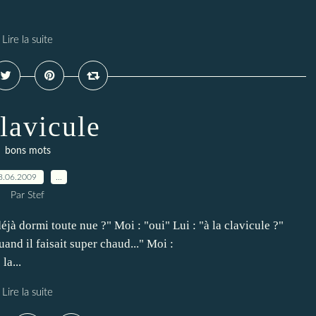
Lire la suite
clavicule
bons mots
8.06.2009
…
Par Stef
 déjà dormi toute nue ?" Moi : "oui" Lui : "à la clavicule ?"
and il faisait super chaud..." Moi :
a...
Lire la suite