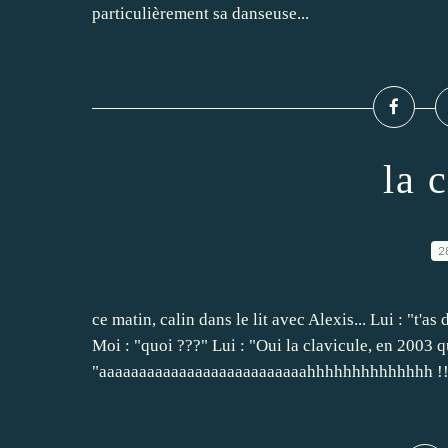
particulièrement sa danseuse...
la 
2
ce matin, calin dans le lit avec Alexis... Lui : "t'as
Moi : "quoi ???" Lui : "Oui la clavicule, en 2003 qu
"aaaaaaaaaaaaaaaaaaaaaaaaaahhhhhhhhhhhhhh !! l