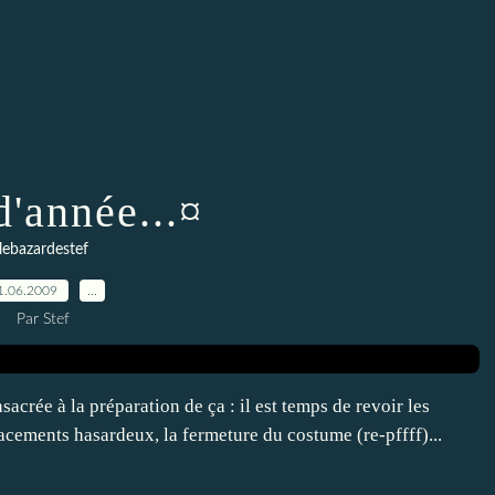
d'année...¤
lebazardestef
1.06.2009
…
Par Stef
sacrée à la préparation de ça : il est temps de revoir les
placements hasardeux, la fermeture du costume (re-pffff)...