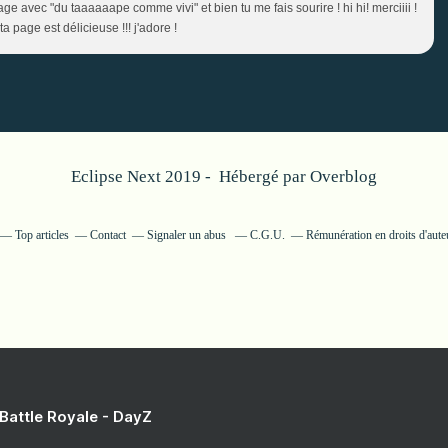
page avec "du taaaaaape comme vivi" et bien tu me fais sourire ! hi hi! merciiii !
 page est délicieuse !!! j'adore !
Eclipse Next 2019 - Hébergé par
Overblog
Top articles
Contact
Signaler un abus
C.G.U.
Rémunération en droits d'aute
 Battle Royale - DayZ