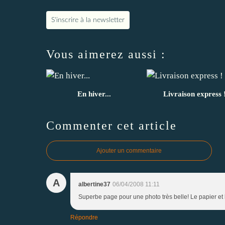
S'inscrire à la newsletter
Vous aimerez aussi :
En hiver...
Livraison express 
Commenter cet article
Ajouter un commentaire
A
albertine37
06/04/2008 11:11
Superbe page pour une photo très belle! Le papier et 
Répondre