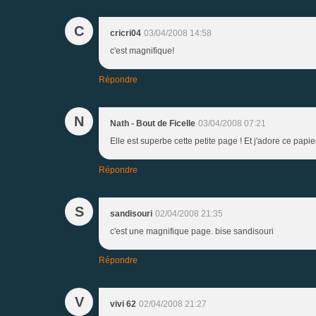
C
cricri04
03/04/2008 14:58
c'est magnifique!
Répondre
N
Nath - Bout de Ficelle
03/04/2008 07:21
Elle est superbe cette petite page ! Et j'adore ce papie
Répondre
S
sandisouri
02/04/2008 21:35
c'est une magnifique page. bise sandisouri
Répondre
V
vivi 62
02/04/2008 21:27