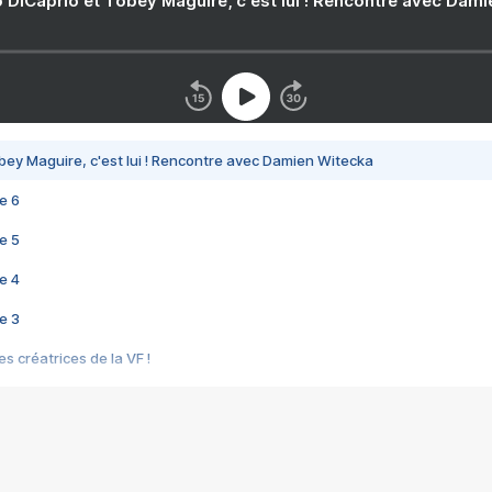
 DiCaprio et Tobey Maguire, c'est lui ! Rencontre avec Dam
bey Maguire, c'est lui ! Rencontre avec Damien Witecka
e 6
e 5
e 4
e 3
s créatrices de la VF !
e 2
e 1
e Mektoub My Love arrive enfin ! Rencontre avec Shaïn Boumedine et Sal