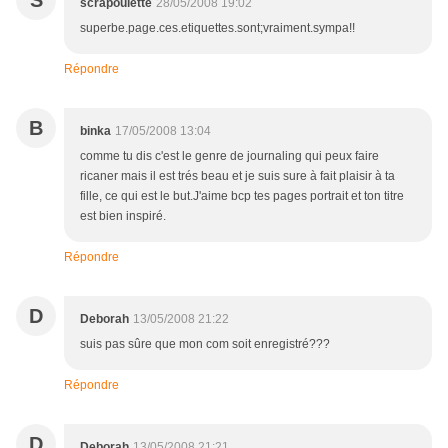
S
scrapoulette
28/05/2008 19:02
superbe.page.ces.etiquettes.sont;vraiment.sympa!!
Répondre
B
binka
17/05/2008 13:04
comme tu dis c'est le genre de journaling qui peux faire
ricaner mais il est trés beau et je suis sure à fait plaisir à ta
fille, ce qui est le but.J'aime bcp tes pages portrait et ton titre
est bien inspiré.
Répondre
D
Deborah
13/05/2008 21:22
suis pas sûre que mon com soit enregistré???
Répondre
D
Deborah
13/05/2008 21:21