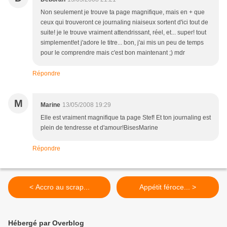
Non seulement je trouve ta page magnifique, mais en + que
ceux qui trouveront ce journaling niaiseux sortent d'ici tout de
suite! je le trouve vraiment attendrissant, réel, et... super! tout
simplement!et j'adore le titre... bon, j'ai mis un peu de temps
pour le comprendre mais c'est bon maintenant ;) mdr
Répondre
M
Marine
13/05/2008 19:29
Elle est vraiment magnifique ta page Stef! Et ton journaling est
plein de tendresse et d'amour!BisesMarine
Répondre
< Accro au scrap...
Appétit féroce... >
Hébergé par Overblog