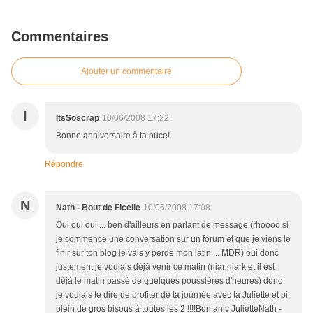
Commentaires
Ajouter un commentaire
I
ItsSoscrap
10/06/2008 17:22
Bonne anniversaire à ta puce!
Répondre
N
Nath - Bout de Ficelle
10/06/2008 17:08
Oui oui oui ... ben d'ailleurs en parlant de message (rhoooo si
je commence une conversation sur un forum et que je viens le
finir sur ton blog je vais y perde mon latin ... MDR) oui donc
justement je voulais déjà venir ce matin (niar niark et il est
déjà le matin passé de quelques poussières d'heures) donc
je voulais te dire de profiter de ta journée avec ta Juliette et pi
plein de gros bisous à toutes les 2 !!!!Bon aniv JulietteNath -