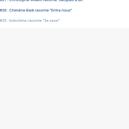
#26 : Chimène Badi raconte "Entre nous"
#25 : Indochine raconte "3e sexe"
#24 : Zaho raconte "C'est chelou"
#23 : Patrick Bruel raconte "Au café des délices"
#22 : Kyo raconte "Le chemin"
#21 : Nolwenn Leroy raconte "Cassé"
#20 : Patrick Hernandez raconte "Born to be alive"
#19 : Lorie raconte "Près de moi"
#18 : Michael Jones raconte "A nos actes manqués" (avec Jean-Jacque
#17 : Khaled raconte "Aïcha"
#16 : Corneille raconte "Parce qu'on vient de loin"
#15 : Indochine raconte "L'aventurier"