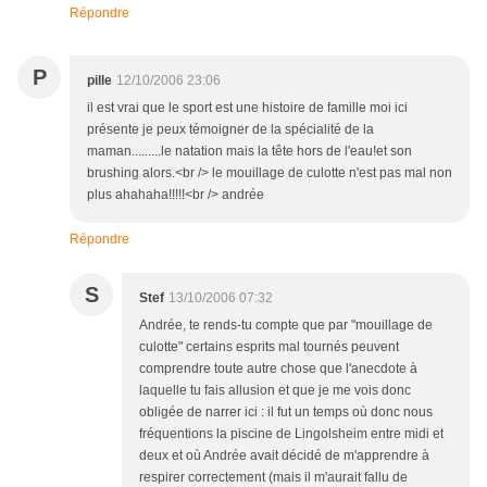
Répondre
P
pille
12/10/2006 23:06
il est vrai que le sport est une histoire de famille moi ici
présente je peux témoigner de la spécialité de la
maman.........le natation mais la tête hors de l'eau!et son
brushing alors.<br /> le mouillage de culotte n'est pas mal non
plus ahahaha!!!!!<br /> andrée
Répondre
S
Stef
13/10/2006 07:32
Andrée, te rends-tu compte que par "mouillage de
culotte" certains esprits mal tournés peuvent
comprendre toute autre chose que l'anecdote à
laquelle tu fais allusion et que je me vois donc
obligée de narrer ici : il fut un temps où donc nous
fréquentions la piscine de Lingolsheim entre midi et
deux et où Andrée avait décidé de m'apprendre à
respirer correctement (mais il m'aurait fallu de