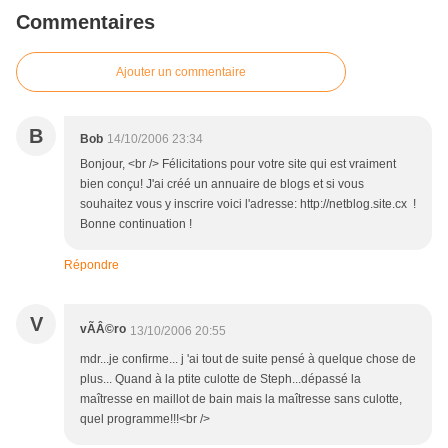
Commentaires
Ajouter un commentaire
B
Bob
14/10/2006 23:34
Bonjour, <br /> Félicitations pour votre site qui est vraiment
bien conçu! J'ai créé un annuaire de blogs et si vous
souhaitez vous y inscrire voici l'adresse: http://netblog.site.cx !
Bonne continuation !
Répondre
V
vÃÂ©ro
13/10/2006 20:55
mdr...je confirme... j 'ai tout de suite pensé à quelque chose de
plus... Quand à la ptite culotte de Steph...dépassé la
maîtresse en maillot de bain mais la maîtresse sans culotte,
quel programme!!!<br />