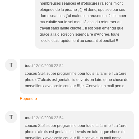
nombreuses séances et d'obscures raisons m'ont
éloignée de la piscine ;-)) Et donc, épuisée par ces
dures séances, j'ai malencontreusement fait tomber
ma culotte sur le sol mouillé et ai du retourner au
travail sans ladite culotte... Il est bien entendu que
grâce à la discrétion légendaire d'Andrée, toute
l'école était rapidement au courant et pouffait !!
T
touti
12/10/2006 22:54
coucou Stef, super programme pour toute la famille ! La 1ère
photo d\\\'alexis est géniale, tu devrais en faire qque chose de
merveilleux avec cette couleur !!! je t\\\'envoie un mail perso.
Répondre
T
touti
12/10/2006 22:54
coucou Stef, super programme pour toute la famille ! La 1ère
photo d'alexis est géniale, tu devrais en faire qque chose de
merveilleux avec cette couleur !!! je t'envoie un mail perso.