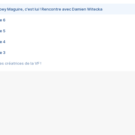
bey Maguire, c'est lui ! Rencontre avec Damien Witecka
e 6
e 5
e 4
e 3
s créatrices de la VF !
e 2
e 1
e Mektoub My Love arrive enfin ! Rencontre avec Shaïn Boumedine et Sal
i : après Toni en famille
elle réalise le bouleversant Dites lui que je l'aime
ais ! Rencontre autour de Vie privée de Rebecca Zlotowski