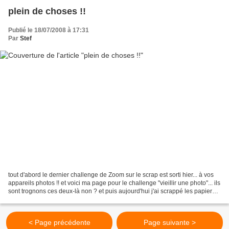
plein de choses !!
Publié le 18/07/2008 à 17:31
Par
Stef
tout d'abord le dernier challenge de Zoom sur le scrap est sorti hier... à vos
appareils photos !! et voici ma page pour le challenge "vieillir une photo"... ils
sont trognons ces deux-là non ? et puis aujourd'hui j'ai scrappé les papiers
"bleu Marine"...
< Page précédente
Page suivante >