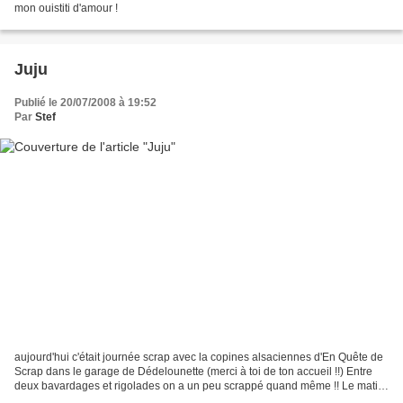
mon ouistiti d'amour !
Juju
Publié le 20/07/2008 à 19:52
Par
Stef
aujourd'hui c'était journée scrap avec la copines alsaciennes d'En Quête de
Scrap dans le garage de Dédelounette (merci à toi de ton accueil !!) Entre
deux bavardages et rigolades on a un peu scrappé quand même !! Le matin
on a fait un mini (Marie et...