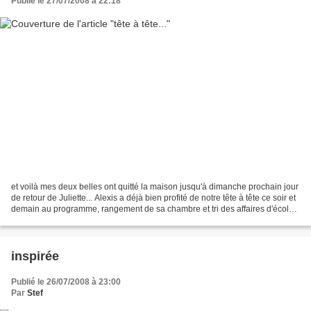
Publié le 27/07/2008 à 22:18
et voilà mes deux belles ont quitté la maison jusqu'à dimanche prochain jour
de retour de Juliette... Alexis a déjà bien profité de notre tête à tête ce soir et
demain au programme, rangement de sa chambre et tri des affaires d'école
(on n'a pas encore...
inspirée
Publié le 26/07/2008 à 23:00
Par
Stef