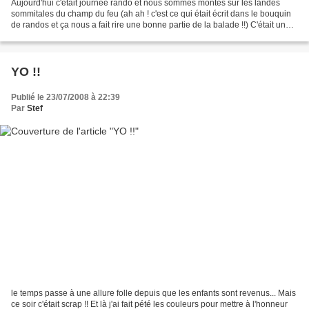
Aujourd'hui c'était journée rando et nous sommes montés sur les landes
sommitales du champ du feu (ah ah ! c'est ce qui était écrit dans le bouquin
de randos et ça nous a fait rire une bonne partie de la balade !!) C'était une
belle journée qui nous a...
YO !!
Publié le 23/07/2008 à 22:39
Par
Stef
le temps passe à une allure folle depuis que les enfants sont revenus... Mais
ce soir c'était scrap !! Et là j'ai fait pété les couleurs pour mettre à l'honneur