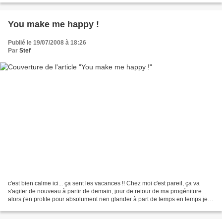
You make me happy !
Publié le 19/07/2008 à 18:26
Par
Stef
c'est bien calme ici... ça sent les vacances !! Chez moi c'est pareil, ça va
s'agiter de nouveau à partir de demain, jour de retour de ma progéniture...
alors j'en profite pour absolument rien glander à part de temps en temps je
fais des pauses dans ma...